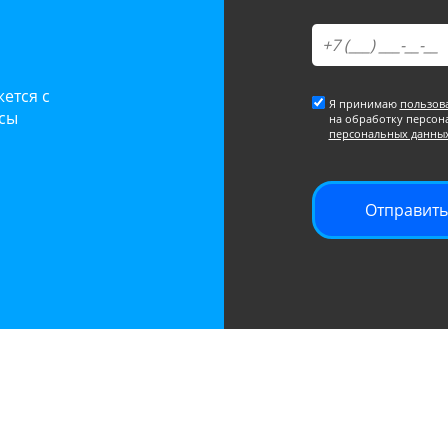
ется с
Я принимаю
пользов
осы
на обработку персон
персональных данны