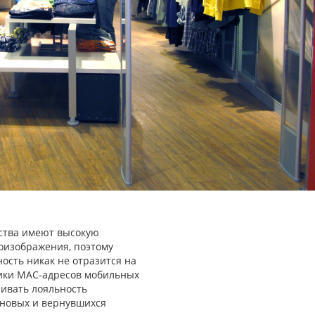
ства имеют высокую
еоизображения, поэтому
ость никак не отразится на
тики MAC-адресов мобильных
нивать лояльность
 новых и вернувшихся