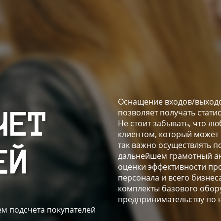
Оснащение входов/выходо
позволяет получать стати
ЧЕТ
Не стоит забывать, что 
клиентом, который может
так важно осуществлять п
ЕЙ
дальнейшем грамотный ан
оценки эффективности пр
персонала и всего бизнес
комплекты базового обор
предпринимательству по 
м подсчета покупателей