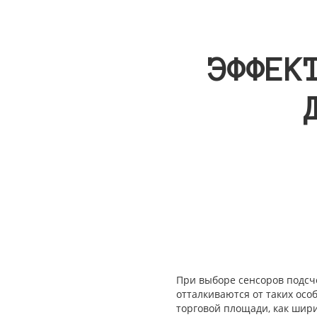
ЭФФЕК
При выборе сенсоров подсче
отталкиваются от таких ос
торговой площади, как шири