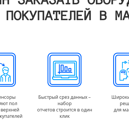
 ПОКУПАТЕЛЕЙ В М
енсоры
Быстрый срез данных –
Широки
яют пол
набор
реш
 верхней
отчетов строится в один
для ма
купателей
клик