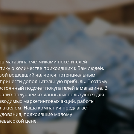
в магазина счетчиками посетителей
стику о количестве приходящих к Вам людей.
любой вошедший является потенциальным
 принести дополнительную прибыль. Поэтому
остоянный подсчет покупателей в магазине. В
ализ получаемых данных используются для
оводимых маркетинговых акций, работы
а в целом. Наша компания предлагает
удования, подходящие малому
невысокой цене.