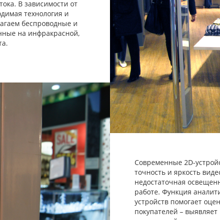
тока. В зависимости от
одимая технология и
лагаем беспроводные и
нные на инфракрасной,
та.
Современные 2D-устрой
точность и яркость вид
недостаточная освещенн
работе. Функция анали
устройств помогает оце
покупателей – выявляет