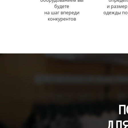
оборудованием вы
определ
будете
и размер
на шаг впереди
одежды по
конкурентов
П
ДЛ