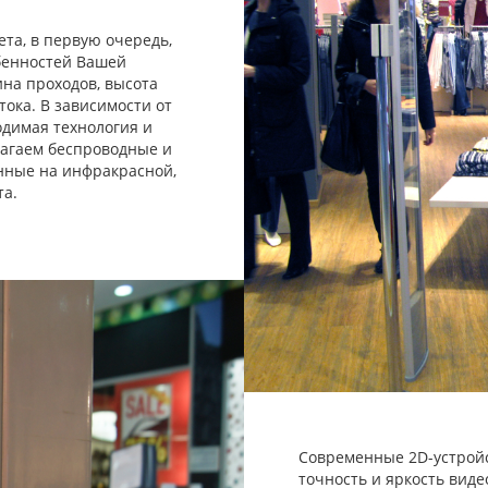
та, в первую очередь,
обенностей Вашей
на проходов, высота
тока. В зависимости от
одимая технология и
лагаем беспроводные и
нные на инфракрасной,
та.
Современные 2D-устрой
точность и яркость вид