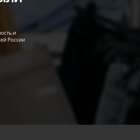
ость и
сей России