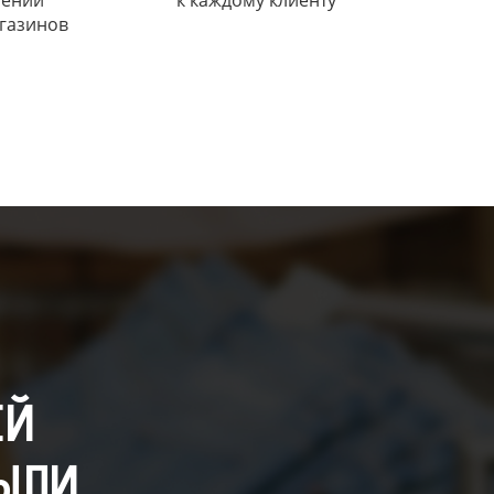
ений
к каждому клиенту
газинов
ЕЙ
ЫЛИ