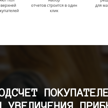
яют пол
набор
реш
 верхней
отчетов строится в один
для ма
купателей
клик
ОДСЧЕТ ПОКУПАТЕЛ
Я УВЕЛИЧЕНИЯ ПРИБ