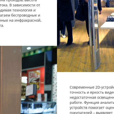
тока. В зависимости от
одимая технология и
лагаем беспроводные и
нные на инфракрасной,
та.
Современные 2D-устрой
точность и яркость вид
недостаточная освещенн
работе. Функция анали
устройств помогает оце
покупателей – выявляет