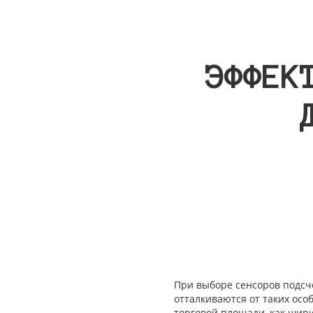
ЭФФЕК
При выборе сенсоров подсче
отталкиваются от таких ос
торговой площади, как шири