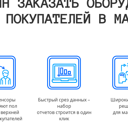
ИН ЗАКАЗАТЬ ОБОРУ
 ПОКУПАТЕЛЕЙ В М
енсоры
Быстрый срез данных –
Широки
яют пол
набор
реш
 верхней
отчетов строится в один
для ма
купателей
клик