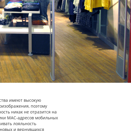
ства имеют высокую
еоизображения, поэтому
ость никак не отразится на
тики MAC-адресов мобильных
нивать лояльность
 новых и вернувшихся