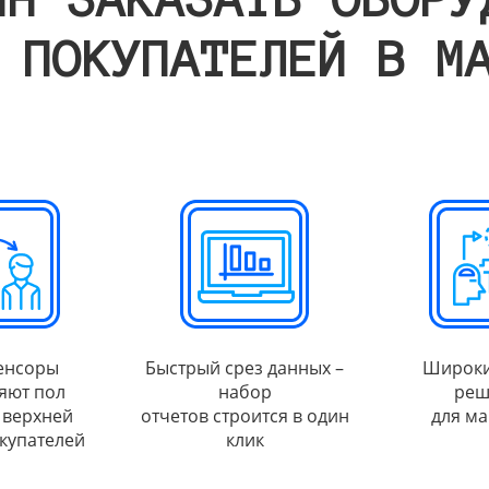
 ПОКУПАТЕЛЕЙ В М
енсоры
Быстрый срез данных –
Широки
яют пол
набор
реш
 верхней
отчетов строится в один
для ма
купателей
клик