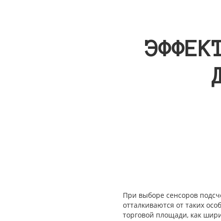
ЭФФЕК
При выборе сенсоров подсче
отталкиваются от таких ос
торговой площади, как шири