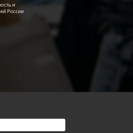
ость и
сей России