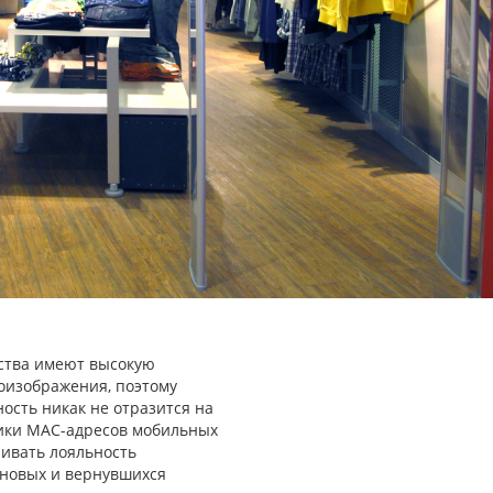
ства имеют высокую
еоизображения, поэтому
ость никак не отразится на
тики MAC-адресов мобильных
нивать лояльность
 новых и вернувшихся