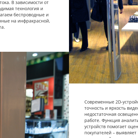
тока. В зависимости от
одимая технология и
лагаем беспроводные и
нные на инфракрасной,
та.
Современные 2D-устрой
точность и яркость вид
недостаточная освещенн
работе. Функция анали
устройств помогает оце
покупателей – выявляет