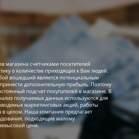
в магазина счетчиками посетителей
стику о количестве приходящих к Вам людей.
любой вошедший является потенциальным
 принести дополнительную прибыль. Поэтому
остоянный подсчет покупателей в магазине. В
ализ получаемых данных используются для
оводимых маркетинговых акций, работы
а в целом. Наша компания предлагает
удования, подходящие малому
невысокой цене.