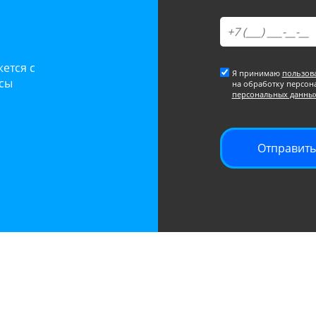
ется с
Я принимаю
пользов
осы
на обработку персон
персональных данны