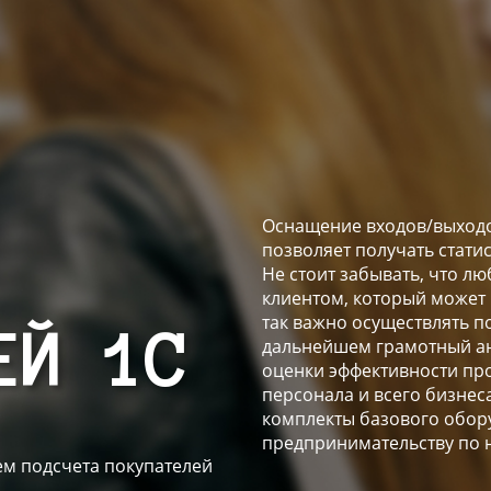
Оснащение входов/выходо
позволяет получать стати
Не стоит забывать, что 
клиентом, который может
так важно осуществлять п
ЕЙ 1С
дальнейшем грамотный ан
оценки эффективности пр
персонала и всего бизнес
комплекты базового обор
предпринимательству по 
м подсчета покупателей