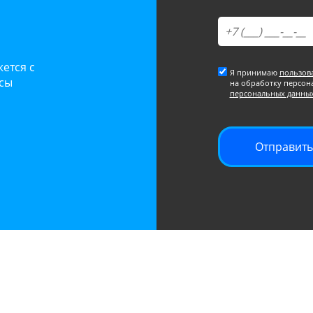
ется с
Я принимаю
пользов
осы
на обработку персон
персональных данны