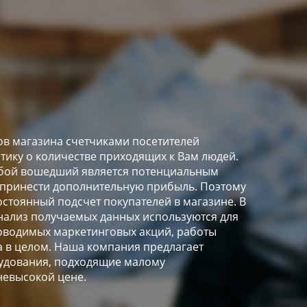
в магазина счетчиками посетителей
стику о количестве приходящих к Вам людей.
любой вошедший является потенциальным
 принести дополнительную прибыль. Поэтому
остоянный подсчет покупателей в магазине. В
ализ получаемых данных используются для
оводимых маркетинговых акций, работы
а в целом. Наша компания предлагает
удования, подходящие малому
невысокой цене.