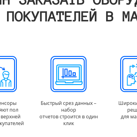
 ПОКУПАТЕЛЕЙ В М
енсоры
Быстрый срез данных –
Широки
яют пол
набор
реш
 верхней
отчетов строится в один
для ма
купателей
клик