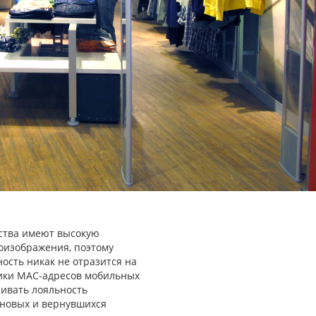
ства имеют высокую
еоизображения, поэтому
ость никак не отразится на
тики MAC-адресов мобильных
нивать лояльность
 новых и вернувшихся