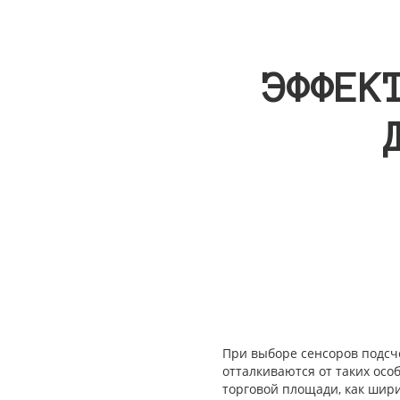
ЭФФЕК
При выборе сенсоров подсче
отталкиваются от таких ос
торговой площади, как шири