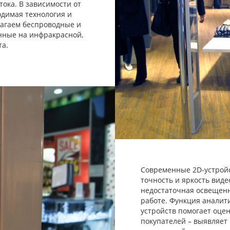
тока. В зависимости от
одимая технология и
лагаем беспроводные и
нные на инфракрасной,
та.
Современные 2D-устрой
точность и яркость вид
недостаточная освещенн
работе. Функция анали
устройств помогает оце
покупателей – выявляет