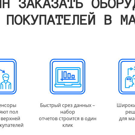
ИН ЗАКАЗАТЬ ОБОРУ
 ПОКУПАТЕЛЕЙ В М
енсоры
Быстрый срез данных –
Широки
яют пол
набор
реш
 верхней
отчетов строится в один
для ма
купателей
клик