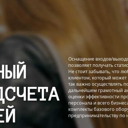
Оснащение входов/выходо
позволяет получать стати
НЫЙ
Не стоит забывать, что 
клиентом, который может
так важно осуществлять п
ДСЧЕТА
дальнейшем грамотный ан
оценки эффективности пр
персонала и всего бизнес
комплекты базового обор
ЕЙ
предпринимательству по 