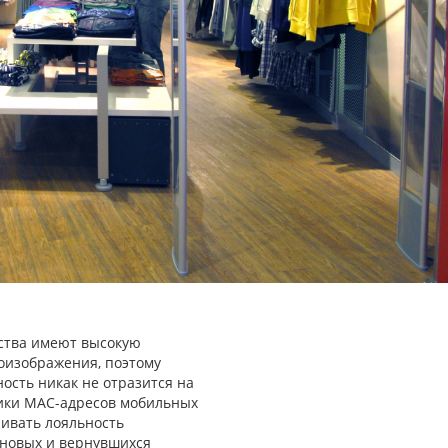
ства имеют высокую
еоизображения, поэтому
ость никак не отразится на
тики MAC-адресов мобильных
нивать лояльность
 новых и вернувшихся