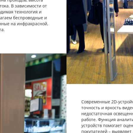
тока. В зависимости от
одимая технология и
лагаем беспроводные и
нные на инфракрасной,
та.
Современные 2D-устрой
точность и яркость вид
недостаточная освещенн
работе. Функция анали
устройств помогает оце
покупателей – выявляет