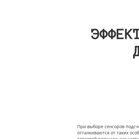
ЭФФЕК
При выборе сенсоров подсче
отталкиваются от таких ос
торговой площади, как шири