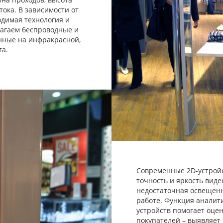
тока. В зависимости от
одимая технология и
лагаем беспроводные и
нные на инфракрасной,
та.
Современные 2D-устрой
точность и яркость вид
недостаточная освещенн
работе. Функция анали
устройств помогает оце
покупателей – выявляет