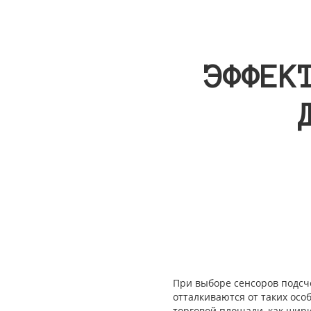
ЭФФЕК
При выборе сенсоров подсче
отталкиваются от таких ос
торговой площади, как шири