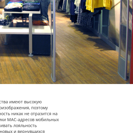
ства имеют высокую
еоизображения, поэтому
ость никак не отразится на
тики MAC-адресов мобильных
нивать лояльность
 новых и вернувшихся