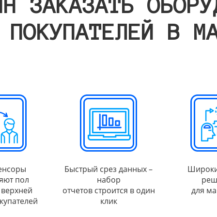
ИН ЗАКАЗАТЬ ОБОРУ
 ПОКУПАТЕЛЕЙ В М
енсоры
Быстрый срез данных –
Широки
яют пол
набор
реш
 верхней
отчетов строится в один
для ма
купателей
клик