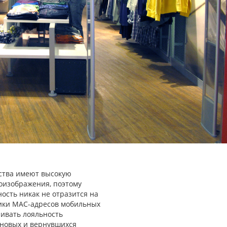
ства имеют высокую
еоизображения, поэтому
ость никак не отразится на
тики MAC-адресов мобильных
нивать лояльность
 новых и вернувшихся