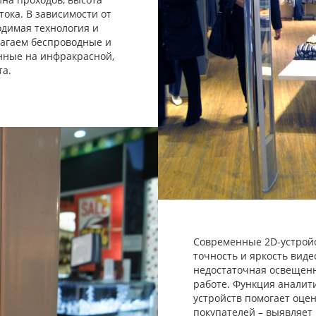
тока. В зависимости от
одимая технология и
лагаем беспроводные и
нные на инфракрасной,
та.
Современные 2D-устрой
точность и яркость вид
недостаточная освещенн
работе. Функция анали
устройств помогает оце
покупателей – выявляет