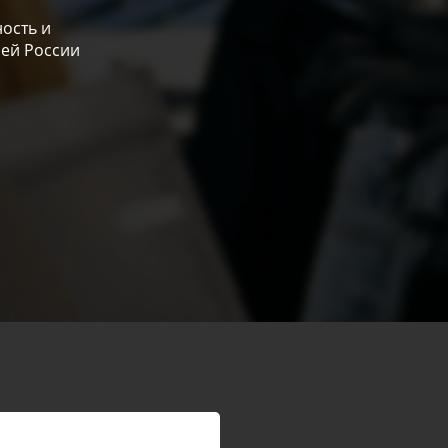
ость и
сей России