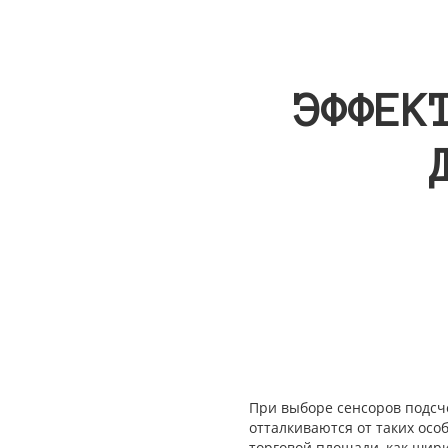
ЭФФЕК
При выборе сенсоров подсче
отталкиваются от таких ос
торговой площади, как шири