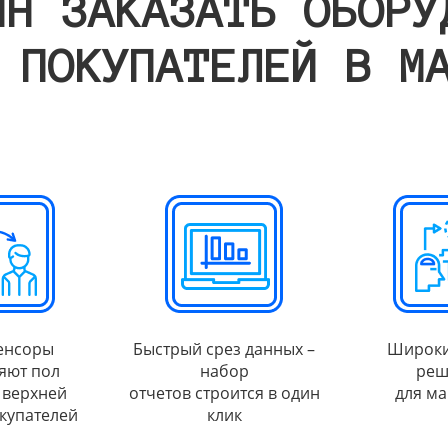
ИН ЗАКАЗАТЬ ОБОРУ
 ПОКУПАТЕЛЕЙ В М
енсоры
Быстрый срез данных –
Широки
яют пол
набор
реш
 верхней
отчетов строится в один
для ма
купателей
клик